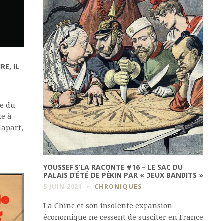
E, IL
re du
ie à
iapart,
YOUSSEF S’LA RACONTE #16 – LE SAC DU
PALAIS D’ÉTÉ DE PÉKIN PAR « DEUX BANDITS »
CHRONIQUES
5 JUIN 2021
La Chine et son insolente expansion
économique ne cessent de susciter en France